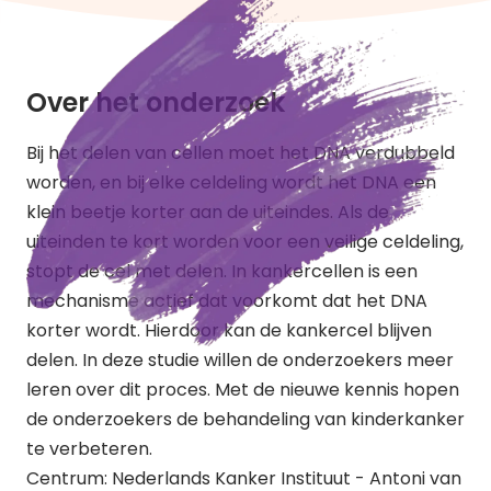
Over het onderzoek
Bij het delen van cellen moet het DNA verdubbeld
worden, en bij elke celdeling wordt het DNA een
klein beetje korter aan de uiteindes. Als de
uiteinden te kort worden voor een veilige celdeling,
stopt de cel met delen. In kankercellen is een
mechanisme actief dat voorkomt dat het DNA
korter wordt. Hierdoor kan de kankercel blijven
delen. In deze studie willen de onderzoekers meer
leren over dit proces. Met de nieuwe kennis hopen
de onderzoekers de behandeling van kinderkanker
te verbeteren.
Centrum: Nederlands Kanker Instituut - Antoni van