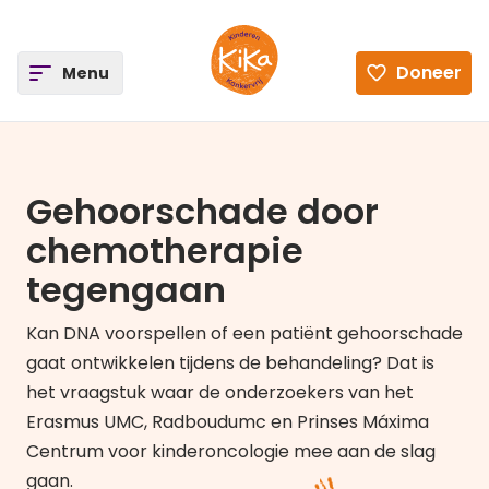
ee
Doneer
Open
Menu
Ga naar de homepagina
Gehoorschade door
chemotherapie
tegengaan
Kan DNA voorspellen of een patiënt gehoorschade
gaat ontwikkelen tijdens de behandeling? Dat is
het vraagstuk waar de onderzoekers van het
Erasmus UMC, Radboudumc en Prinses Máxima
Centrum voor kinderoncologie mee aan de slag
gaan.