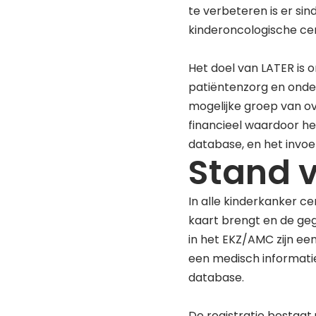
te verbeteren is er si
kinderoncologische ce
Het doel van LATER is o
patiëntenzorg en onde
mogelijke groep van ov
financieel waardoor he
database, en het invo
Stand 
In alle kinderkanker c
kaart brengt en de geg
in het EKZ/AMC zijn ee
een medisch informat
database.
De registratie bestaat 