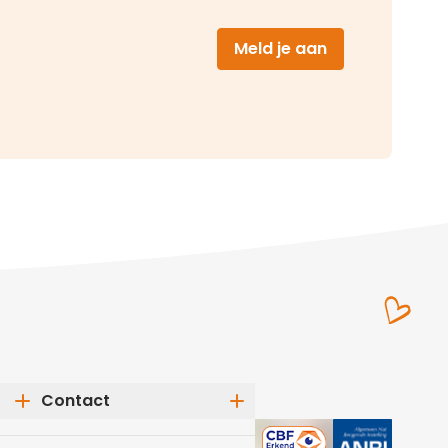
(opent in nieu
Meld je aan
Contact