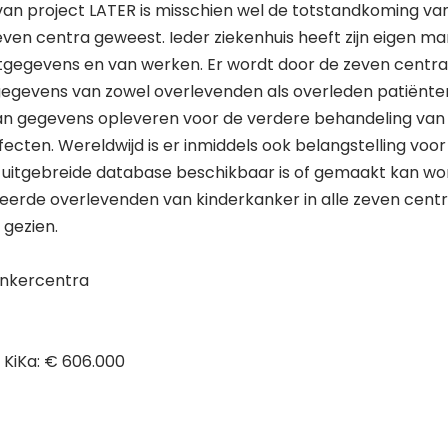
van project LATER is misschien wel de totstandkoming v
even centra geweest. Ieder ziekenhuis heeft zijn eigen ma
ntgegevens en van werken. Er wordt door de zeven centr
gevens van zowel overlevenden als overleden patiënten.
n gegevens opleveren voor de verdere behandeling van
ecten. Wereldwijd is er inmiddels ook belangstelling voor
 uitgebreide database beschikbaar is of gemaakt kan wo
treerde overlevenden van kinderkanker in alle zeven cent
 gezien.
8
ankercentra
 KiKa: € 606.000