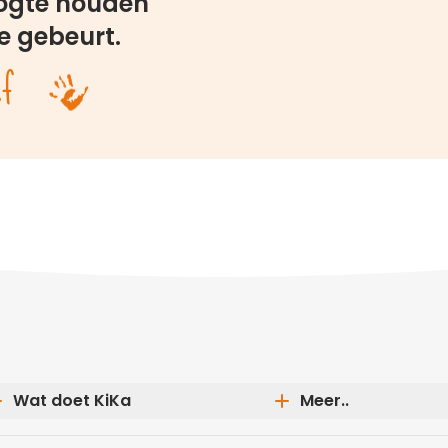
oogte houden
e gebeurt.
ef
Wat doet KiKa
Meer..