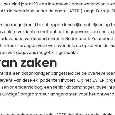
nds het eind jaren ’90 een intensieve samenwerking ontsta
ntra in Nederland onder de naam LATER (Lange Termijn Ef
m de mogelijkheid te scheppen landelijke richtlijnen op te
rzoek te verrichten met patiëntengegevens van een zo 
erlevenden van kinderkanker in Nederland. KiKa onderst
t in kaart brengen van overlevenden, de opzet van de nie
eren van gegevens mogelijk is gemaakt.
van zaken
entra is een datamanager aangesteld die de overlevenden
evens van deze ex-patiënten invoert. Op het LATER proj
n senior epidemioloog, een senior datamanager, twee in
iekundige/ programmeur aangenomen voor het ontwerp e
uit twee delen: de centrale LATER database en de lokale L