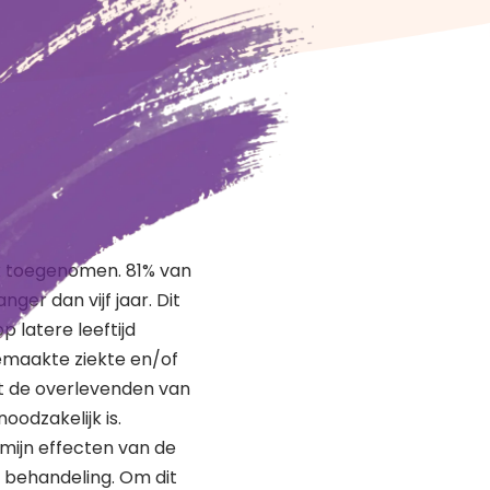
rk toegenomen. 81% van
er dan vijf jaar. Dit
p latere leeftijd
emaakte ziekte en/of
at de overlevenden van
oodzakelijk is.
mijn effecten van de
e behandeling. Om dit