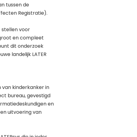
an tussen de
fecten Registratie).
 stellen voor
groot en compleet
eunt dit onderzoek
uwe landelijk LATER
 van kinderkanker in
ect bureau, gevestigd
formatiedeskundigen en
n uitvoering van
ATERsys die in ieder