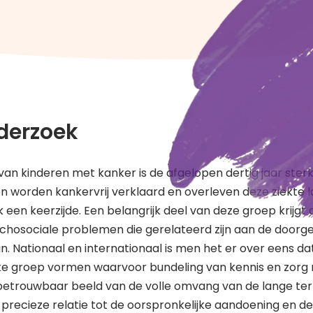
derzoek
van kinderen met kanker is de afgelopen dertig jaar ste
worden kankervrij verklaard en overleven deze ziekte lang
een keerzijde. Een belangrijk deel van deze groep krijgt o
chosociale problemen die gerelateerd zijn aan de doorg
. Nationaal en internationaal is men het er over eens d
e groep vormen waarvoor bundeling van kennis en zorg n
betrouwbaar beeld van de volle omvang van de lange ter
precieze relatie tot de oorspronkelijke aandoening en d