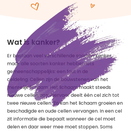
Wat is kanker?
Er bestaan veel verschillende soorten kanker,
maar alle soorten kanker hebben iets
gemeenschappelijks: een fout in de
celdeling. Cellen zijn de bouwstenen van het
menselijk lichaam. Het lichaam maakt steeds
nieuwe cellen aan, hiervoor deelt één cel zich tot
twee nieuwe cellen. Zo kan het lichaam groeien en
beschadigde en oude cellen vervangen. In een cel
zit informatie die bepaalt wanneer de cel moet
delen en daar weer mee moet stoppen. Soms