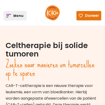
ee
Doneer
Open
Menu
Ga naar de homepagina
Celtherapie bij solide
tumoren
Zoeken naar manieren om tumorcellen
op te sporen
CAR-T-celtherapie is een nieuwe therapie voor
leukemie, een vorm van bloedkanker. Hierbij
worden aangepaste afweercellen van de patiënt
(CAR-T-cellen) gebruikt. Deze therapie werkt