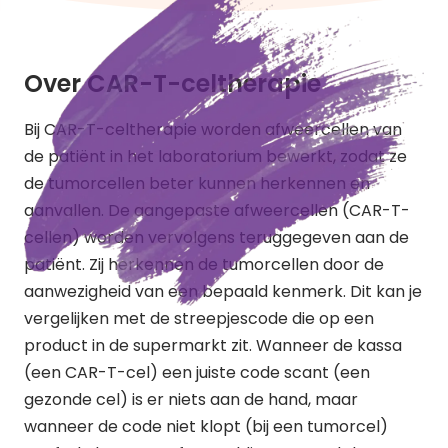
Over CAR-T-celtherapie
Bij CAR-T-celtherapie worden afweercellen van
de patiënt in het laboratorium bewerkt, zodat ze
de tumorcellen beter kunnen herkennen en
aanvallen. De aangepaste afweercellen (CAR-T-
cellen) worden vervolgens teruggegeven aan de
patiënt. Zij herkennen de tumorcellen door de
aanwezigheid van een bepaald kenmerk. Dit kan je
vergelijken met de streepjescode die op een
product in de supermarkt zit. Wanneer de kassa
(een CAR-T-cel) een juiste code scant (een
gezonde cel) is er niets aan de hand, maar
wanneer de code niet klopt (bij een tumorcel)