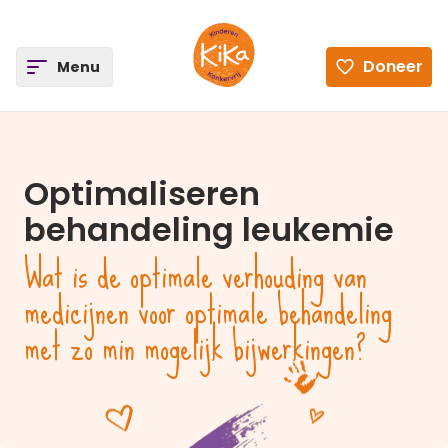
ee
Doneer
Open
Menu
Ga naar de homepagina
Optimaliseren
behandeling leukemie
Wat is de optimale verhouding van
medicijnen voor optimale behandeling
met zo min mogelijk bijwerkingen?