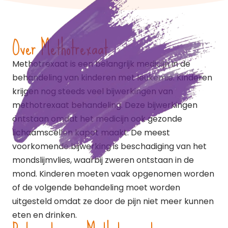
Over Methotrexaat
Methotrexaat is een belangrijk medicijn in de
behandeling van kinderen met leukemie. Kinderen
krijgen nog steeds veel bijwerkingen van
methotrexaat behandeling. Deze bijwerkingen
ontstaan omdat het medicijn ook gezonde
lichaamscellen kapot maakt. De meest
voorkomende bijwerking is beschadiging van het
mondslijmvlies, waarbij zweren ontstaan in de
mond. Kinderen moeten vaak opgenomen worden
of de volgende behandeling moet worden
uitgesteld omdat ze door de pijn niet meer kunnen
eten en drinken.