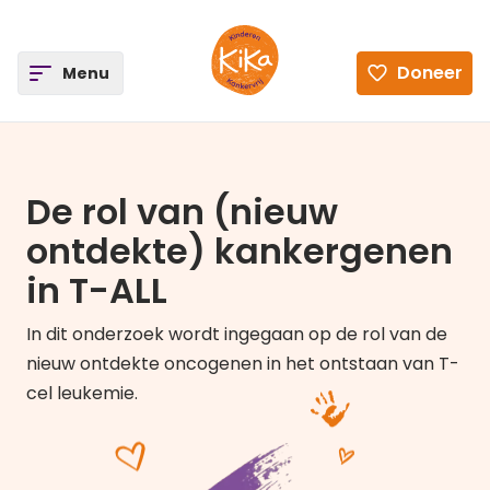
ee
Doneer
Open
Menu
Ga naar de homepagina
De rol van (nieuw
ontdekte) kankergenen
in T-ALL
In dit onderzoek wordt ingegaan op de rol van de
nieuw ontdekte oncogenen in het ontstaan van T-
cel leukemie.