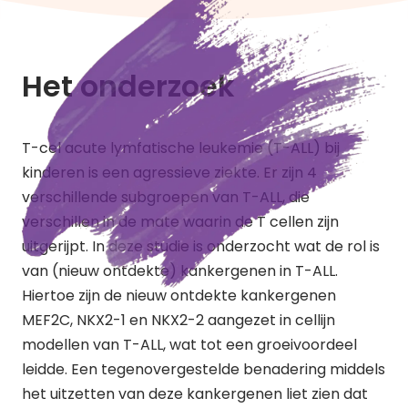
Het onderzoek
T-cel acute lymfatische leukemie (T-ALL) bij
kinderen is een agressieve ziekte. Er zijn 4
verschillende subgroepen van T-ALL, die
verschillen in de mate waarin de T cellen zijn
uitgerijpt. In deze studie is onderzocht wat de rol is
van (nieuw ontdekte) kankergenen in T-ALL.
Hiertoe zijn de nieuw ontdekte kankergenen
MEF2C, NKX2-1 en NKX2-2 aangezet in cellijn
modellen van T-ALL, wat tot een groeivoordeel
leidde. Een tegenovergestelde benadering middels
het uitzetten van deze kankergenen liet zien dat