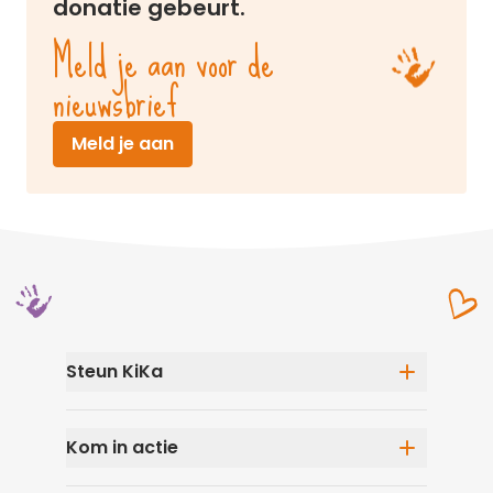
donatie gebeurt.
Meld je aan voor de
nieuwsbrief
(opent in nieuw venster)
Meld je aan
Steun KiKa
Eenmalige donatie
Kom in actie
Maandelijks doneren
Speel mee in De KiKa Loterij