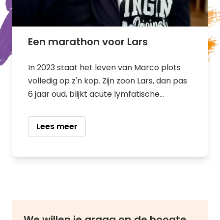
Een marathon voor Lars
In 2023 staat het leven van Marco plots
volledig op z'n kop. Zijn zoon Lars, dan pas
6 jaar oud, blijkt acute lymfatische
leukemie te hebben. “Hij was altijd gezond,
nooit iets aan de hand. En nu opeens was
Lees meer
hij heel ziek.”
We willen je graag op de hoogte