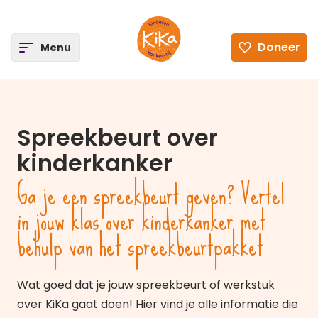
ee
Doneer
Open
Menu
Ga naar de homepagina
Spreekbeurt over
kinderkanker
Ga je een spreekbeurt geven? Vertel
in jouw klas over kinderkanker met
behulp van het spreekbeurtpakket
Wat goed dat je jouw spreekbeurt of werkstuk
over KiKa gaat doen! Hier vind je alle informatie die