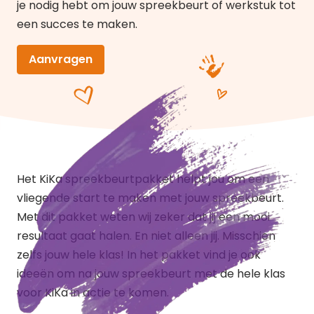
je nodig hebt om jouw spreekbeurt of werkstuk tot
een succes te maken.
Aanvragen
Het KiKa spreekbeurtpakket helpt jou om een
vliegende start te maken met jouw spreekbeurt.
Met dit pakket weten wij zeker dat jij een mooi
resultaat gaat halen. En niet alleen jij. Misschien
zelfs jouw hele klas! In het pakket vind je ook
ideeën om na jouw spreekbeurt met de hele klas
voor KiKa in actie te komen.