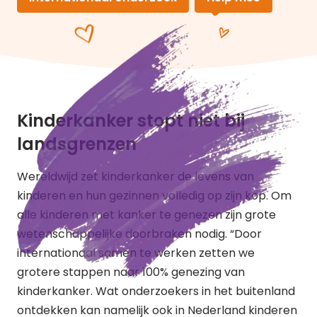
Kinderkanker stopt niet bij
landsgrenzen
Wereldwijd zet kinderkanker de levens van
kinderen en hun gezinnen volledig op zijn kop. Om
alle kinderen met kanker te genezen zijn grote
wetenschappelijke doorbraken nodig. “Door
internationaal samen te werken zetten we
grotere stappen naar 100% genezing van
kinderkanker. Wat onderzoekers in het buitenland
ontdekken kan namelijk ook in Nederland kinderen