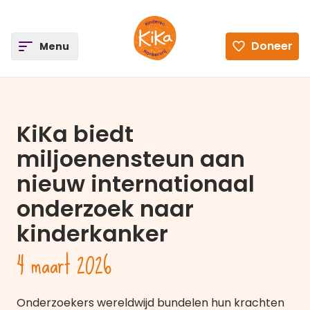
ee
Doneer
Open
Menu
Ga naar de homepagina
KiKa biedt
miljoenensteun aan
nieuw internationaal
onderzoek naar
kinderkanker
4 maart 2026
Onderzoekers wereldwijd bundelen hun krachten