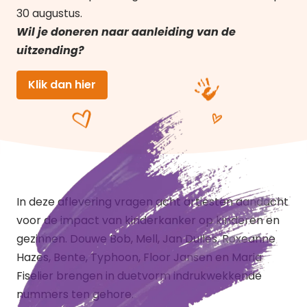
30 augustus.
Wil je doneren naar aanleiding van de
uitzending?
Klik dan hier
In deze aflevering vragen acht artiesten aandacht
voor de impact van kinderkanker op kinderen en
gezinnen. Douwe Bob, Mell, Jan Dulles, Roxeanne
Hazes, Bente, Typhoon, Floor Jansen en Maria
Fiselier brengen in duetvorm indrukwekkende
nummers ten gehore.