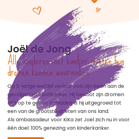
Joël de Jong
Alle kinderen met kanker moeten hun
dromen kunnen waarmaken
Op 5-jarige leeftijd verloor Joël zijn been aan de
gevolgen van botkanker. Hij besloot zijn dromen
niet op te geven. Inmiddels is hij uitgegroeid tot
een van de grootste atleten van ons land.
Als ambassadeur voor KiKa zet Joël zich nu in voor
één doel: 100% genezing van kinderkanker.