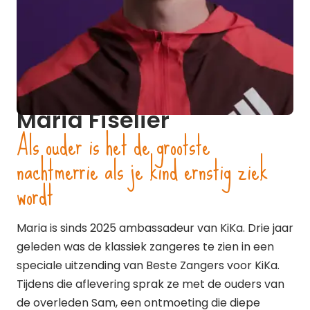
Maria Fiselier
Als ouder is het de grootste
nachtmerrie als je kind ernstig ziek
wordt
Maria is sinds 2025 ambassadeur van KiKa. Drie jaar
geleden was de klassiek zangeres te zien in een
speciale uitzending van Beste Zangers voor KiKa.
Tijdens die aflevering sprak ze met de ouders van
de overleden Sam, een ontmoeting die diepe