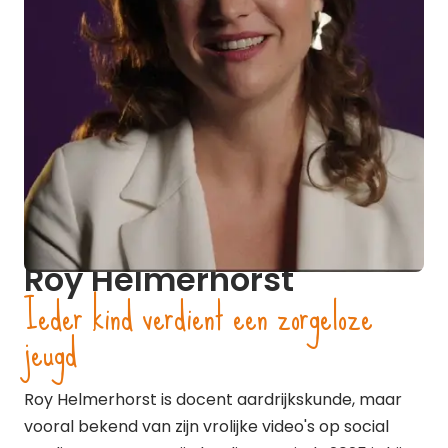
Roy Helmerhorst
Ieder kind verdient een zorgeloze
jeugd
Roy Helmerhorst is docent aardrijkskunde, maar
vooral bekend van zijn vrolijke video's op social