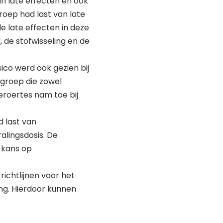
n late effecten en ook
roep had last van late
e late effecten in deze
 de stofwisseling en de
ico werd ook gezien bij
 groep die zowel
eroertes nam toe bij
d last van
alingsdosis. De
 kans op
ichtlijnen voor het
ng. Hierdoor kunnen