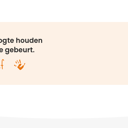
oogte houden
e gebeurt.
ef