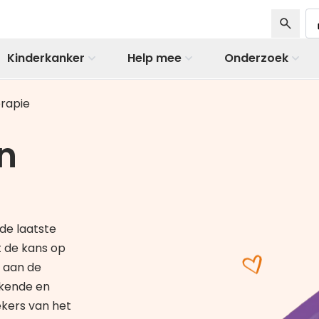
Kinderkanker
Help mee
Onderzoek
erapie
n
de laatste
t de kans op
n aan de
ekende en
ekers van het