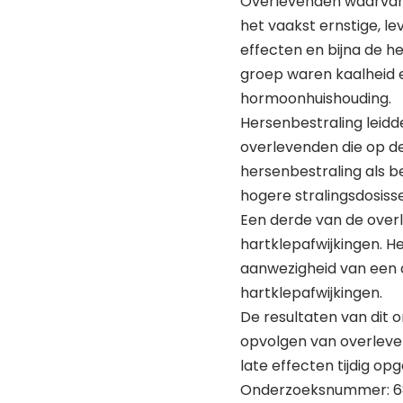
Overlevenden waarvan 
het vaakst ernstige, l
effecten en bijna de h
groep waren kaalheid e
hormoonhuishouding.
Hersenbestraling leidde
overlevenden die op de
hersenbestraling als b
hogere stralingsdosiss
Een derde van de overl
hartklepafwijkingen. He
aanwezigheid van een 
hartklepafwijkingen.
De resultaten van dit 
opvolgen van overleve
late effecten tijdig 
Onderzoeksnummer: 