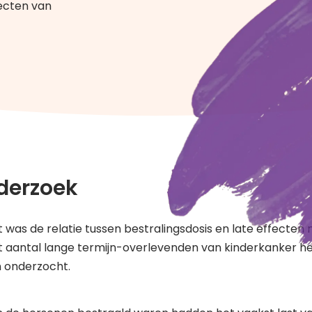
ecten van
derzoek
t was de relatie tussen bestralingsdosis en late effecten
oot aantal lange termijn-overlevenden van kinderkanker 
en onderzocht.