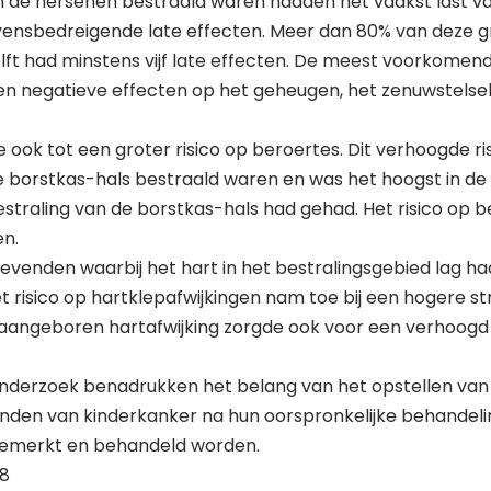
de hersenen bestraald waren hadden het vaakst last va
evensbedreigende late effecten. Meer dan 80% van deze g
elft had minstens vijf late effecten. De meest voorkomend
n negatieve effecten op het geheugen, het zenuwstelsel,
 ook tot een groter risico op beroertes. Dit verhoogde ris
 borstkas-hals bestraald waren en was het hoogst in de
estraling van de borstkas-hals had gehad. Het risico op b
en.
evenden waarbij het hart in het bestralingsgebied lag ha
t risico op hartklepafwijkingen nam toe bij een hogere str
aangeboren hartafwijking zorgde ook voor een verhoogd
onderzoek benadrukken het belang van het opstellen van r
nden van kinderkanker na hun oorspronkelijke behandeli
opgemerkt en behandeld worden.
68