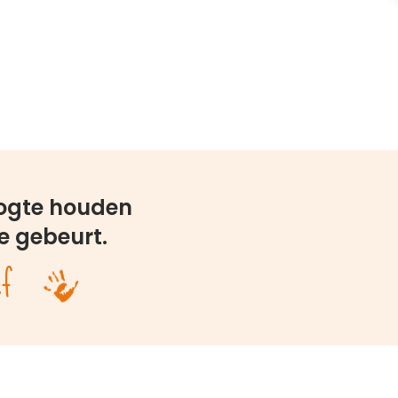
oogte houden
e gebeurt.
ef