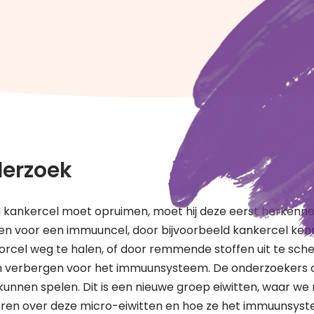
derzoek
 kankercel moet opruimen, moet hij deze eerst herkenne
ken voor een immuuncel, door bijvoorbeeld kankercel ke
rcel weg te halen, of door remmende stoffen uit te sche
h verbergen voor het immuunsysteem. De onderzoekers 
n kunnen spelen. Dit is een nieuwe groep eiwitten, waar we
eren over deze micro-eiwitten en hoe ze het immuunsyst