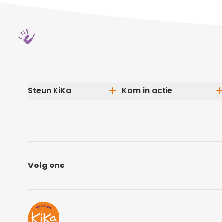
Steun KiKa
Kom in actie
Eenmalige donatie
Doe mee met een
Maandelijks doneren
evenement
Speel mee in De KiKa
In actie als bedrijf
Loterij
Start je eigen actie
Volg ons