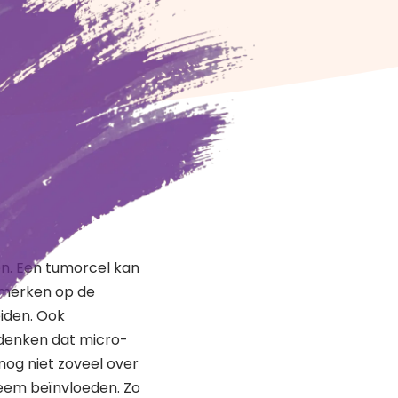
n. Een tumorcel kan
nmerken op de
iden. Ook
denken dat micro-
 nog niet zoveel over
eem beïnvloeden. Zo