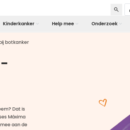
Kinderkanker
Help mee
Onderzoek
bij botkanker
o-
eem? Dat is
nses Máxima
 mee aan de