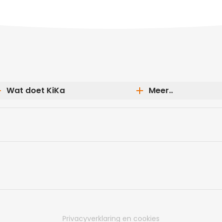
Wat doet KiKa
Meer..
Waar zet KiKa zich voor in?
Gegevens wijzigen
Waar gaat het geld naartoe?
Mailings opzeggen
Wat heeft KiKa bereikt?
Donateurschap
Welke onderzoeken maakt KiKa
aanpassen
mogelijk?
Veelgestelde vragen
Privacyverklaring en cookies