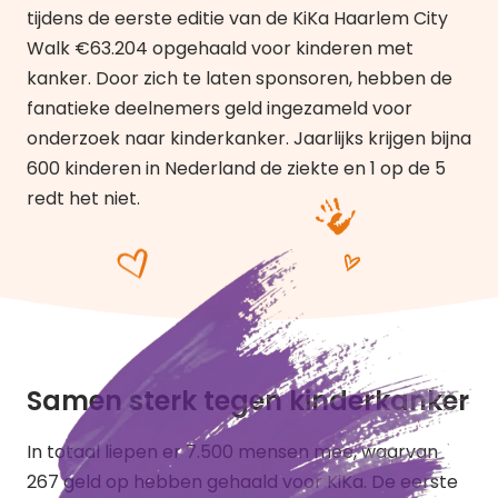
tijdens de eerste editie van de KiKa Haarlem City
Walk €63.204 opgehaald voor kinderen met
kanker. Door zich te laten sponsoren, hebben de
fanatieke deelnemers geld ingezameld voor
onderzoek naar kinderkanker. Jaarlijks krijgen bijna
600 kinderen in Nederland de ziekte en 1 op de 5
redt het niet.
Samen sterk tegen kinderkanker
In totaal liepen er 7.500 mensen mee, waarvan
267 geld op hebben gehaald voor KiKa. De eerste