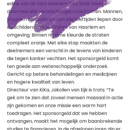
editie van de KiKa Haarlem City Walk heeft
daarmee alle verwachtingen overtroffen. Mannen,
vrouwen en kinderen van alle leeftijden liepen door
de schilderachtige straten van Haarlem en
omgeving. Binnen no time kleurde de straten
compleet oranje. Met elke stap maakten de
deelnemers een verschil in de levens van kinderen
die tegen kanker vechten. Het sponsorgeld komt
ten goede aan wetenschappelijk onderzoek.
Gericht op betere behandelingen en medicijnen
en hogere kwaliteit van leven.
Directeur van KiKa, Jakolien van Eijk is trots: “Te
gek om te zien dat zoveel mensen massaal in actie
zijn gekomen en onze missie een warm hart
toedragen. Het sponsorgeld dat we hebben
ontvangen, maakt het mogelijk om baanbrekende
studies te financieren. In de afgelopen jaren zijn er