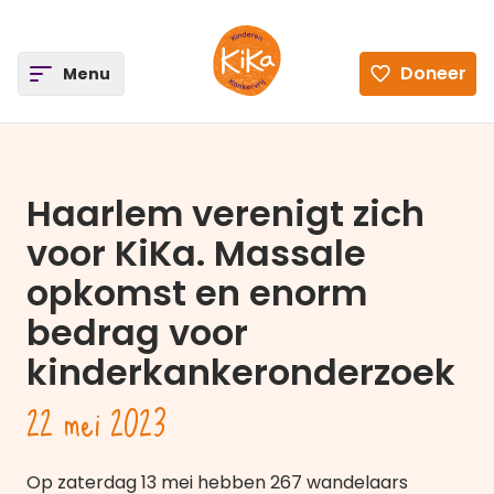
ee
Doneer
Open
Menu
Ga naar de homepagina
Haarlem verenigt zich
voor KiKa. Massale
opkomst en enorm
bedrag voor
kinderkankeronderzoek
22 mei 2023
Op zaterdag 13 mei hebben 267 wandelaars