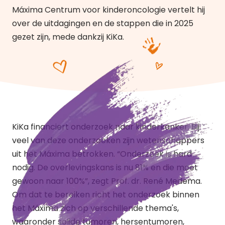
Máxima Centrum voor kinderoncologie vertelt hij
over de uitdagingen en de stappen die in 2025
gezet zijn, mede dankzij KiKa.
KiKa financiert onderzoek naar kinderkanker. Bij
veel van deze onderzoeken zijn wetenschappers
uit het Máxima betrokken. “Onderzoek is hard
nodig. De overlevingskans is nu 81% en die moet
gewoon naar 100%”, zegt Prof. dr. René Medema.
Om dat te bereiken richt het onderzoek binnen
het Máxima zich op verschillende thema's,
waaronder solide tumoren, hersentumoren,