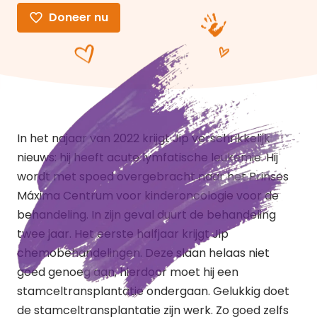
Doneer nu
In het najaar van 2022 krijgt Jip verschrikkelijk
nieuws: hij heeft acute lymfatische leukemie. Hij
wordt met spoed overgebracht naar het Prinses
Máxima Centrum voor kinderoncologie voor de
behandeling. In zijn geval duurt de behandeling
twee jaar. Het eerste halfjaar krijgt Jip
chemobehandelingen. Deze slaan helaas niet
goed genoeg aan, hierdoor moet hij een
stamceltransplantatie ondergaan. Gelukkig doet
de stamceltransplantatie zijn werk. Zo goed zelfs