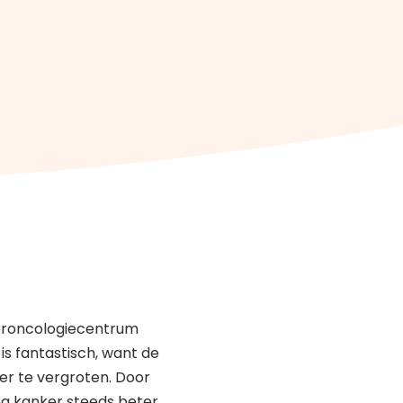
deroncologiecentrum
is fantastisch, want de
r te vergroten. Door
a kanker steeds beter.