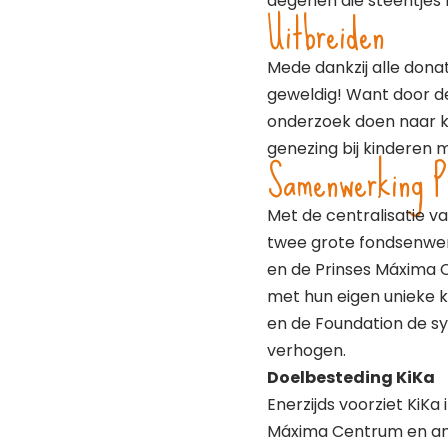
degenen die steentje
Uitbreiden
Mede dankzij alle donat
geweldig! Want door d
onderzoek doen naar ki
genezing bij kinderen 
Samenwerking P
Met de centralisatie v
twee grote fondsenwerv
en de Prinses Máxima 
met hun eigen unieke k
en de Foundation de s
verhogen.
Doelbesteding KiKa
Enerzijds voorziet KiKa
Máxima Centrum en ande