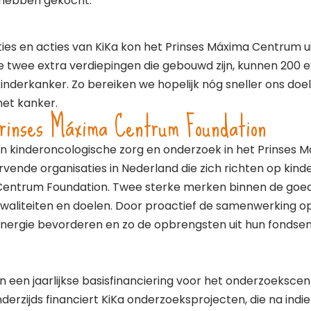
s hebben gekocht.
ies en acties van KiKa kon het Prinses Máxima Centrum uit
e twee extra verdiepingen die gebouwd zijn, kunnen 200
nderkanker. Zo bereiken we hopelijk nóg sneller ons doel
met kanker.
rinses Máxima Centrum Foundation
an kinderoncologische zorg en onderzoek in het Prinses M
ende organisaties in Nederland die zich richten op kind
Centrum Foundation. Twee sterke merken binnen de goed
waliteiten en doelen. Door proactief de samenwerking op
ynergie bevorderen en zo de opbrengsten uit hun fondse
 in een jaarlijkse basisfinanciering voor het onderzoeksce
rzijds financiert KiKa onderzoeksprojecten, die na indien