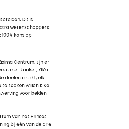
breiden. Dit is
 extra wetenschappers
: 100% kans op
áxima Centrum, zijn er
eren met kanker, KiKa
e doelen markt, elk
 te zoeken willen KiKa
nwerving voor beiden
ntrum van het Prinses
ing bij één van de drie