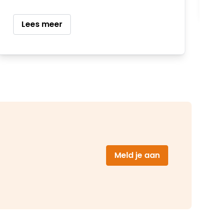
Lees meer
(opent in nieu
Meld je aan