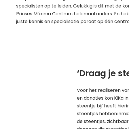
specialisten op te leiden. Gelukkig is dit met de k
Prinses Máxima Centrum helemaal anders. En he
juiste kennis en specialisatie paraat op één centr
‘Draag je st
Voor het realiseren va
en donaties kon KiKa i
steentje bij’ heeft hier
steentjes hebben inmid
de steentjes, zichtbaa