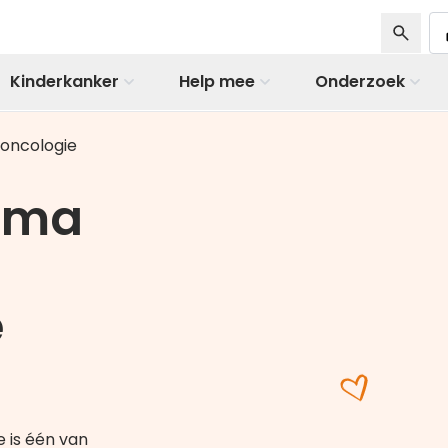
Kinderkanker
Help mee
Onderzoek
roncologie
xima
e
 is één van