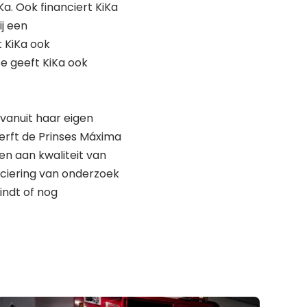
a. Ook financiert KiKa
j een
t KiKa ook
e geeft KiKa ook
vanuit haar eigen
erft de Prinses Máxima
en aan kwaliteit van
ciering van onderzoek
indt of nog