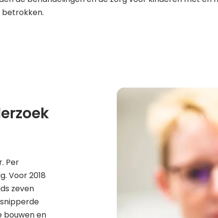
w betrokken.
derzoek
. Per
g. Voor 2018
jds zeven
rsnipperde
te bouwen en