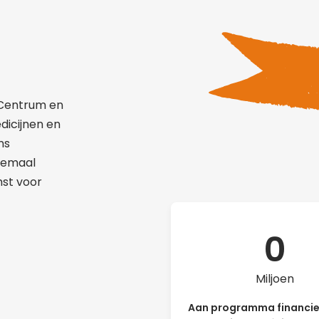
 Centrum en
dicijnen en
ns
llemaal
mst voor
0
Miljoen
Aan programma financie