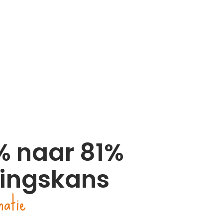
% naar 81%
vingskans
natie