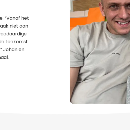
je. “Vanaf het
vaak niet aan
kwaadaardige
s de toekomst
.” Johan en
haal.