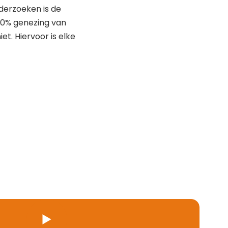
nderzoeken is de
100% genezing van
et. Hiervoor is elke
Play