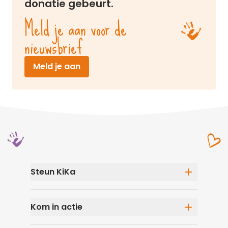
donatie gebeurt.
Meld je aan voor de
nieuwsbrief
(opent in nieuw venster)
Meld je aan
Steun KiKa
Eenmalige donatie
Kom in actie
Maandelijks doneren
Speel mee in De KiKa Loterij